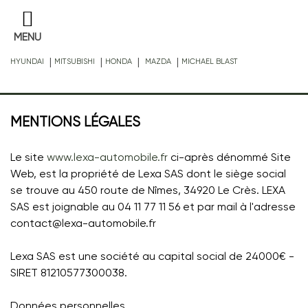
MENU
|
|
|
|
HYUNDAI
MITSUBISHI
HONDA
MAZDA
MICHAEL BLAST
MENTIONS LÉGALES
Le site
www.lexa-automobile.fr
ci-après dénommé Site
Web, est la propriété de Lexa SAS dont le siège social
se trouve au 450 route de Nîmes, 34920 Le Crès. LEXA
SAS est joignable au 04 11 77 11 56 et par mail à l'adresse
contact@lexa-automobile.fr
Lexa SAS est une société au capital social de 24000€ -
SIRET
81210577300038.
Données personnelles